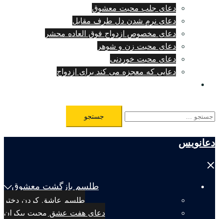
دعای جلب محبت معشوق
دعای نرم شدن دل طرف مقابل
دعای مخصوص ازدواج فوق العاده محشر
دعای محبت زن و شوهر
دعای محبت خوردنی
دعایی که معجزه می کند برای ازدواج
طلسم مرگ فوری
جستجو
برای:
دعانویس
Close
menu
طلسم بازگشت معشوق
طلسم عاشق کردن دختر
دعای هفت عشق محبت بیکران