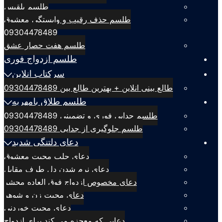
طلسم بلقيس
طلسم حذف رقیب و وابستگی معشوق
09304478489
طلسم هفت حصار عشق
طلسم ازدواج فوری
سرکتاب انلاین
طالع بینی انلاین + بهترین طالع بین 09304478489
طلسم طلاق بامهریه
طلسم جدایی فوری و تضمینی 09304478489
طلسم جلوگیری از جدایی 09304478489
دعای دلتنگی شدید
دعای جلب محبت معشوق
دعای نرم شدن دل طرف مقابل
دعای مخصوص ازدواج فوق العاده محشر
دعای محبت زن و شوهر
دعای محبت خوردنی
دعایی که معجزه می کند برای ازدواج