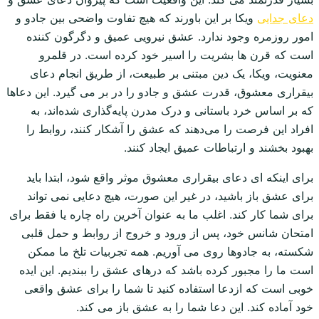
دعای جدایی
ویکا بر این باورند که هیچ تفاوت واضحی بین جادو و
امور روزمره وجود ندارد. عشق نیرویی عمیق و دگرگون کننده
است که قرن ها بشریت را اسیر خود کرده است. در قلمرو
معنویت، ویکا، یک دین مبتنی بر طبیعت، از طریق انجام دعای
بیقراری معشوق، قدرت عشق و جادو را در بر می گیرد. این دعاها
که بر اساس خرد باستانی و درک مدرن پایه‌گذاری شده‌اند، به
افراد این فرصت را می‌دهند که عشق را آشکار کنند، روابط را
بهبود بخشند و ارتباطات عمیق ایجاد کنند.
برای اینکه ای دعای بیقراری معشوق موثر واقع شود، ابتدا باید
برای عشق باز باشید، در غیر این صورت، هیچ دعایی نمی تواند
برای شما کار کند. اغلب ما به عنوان آخرین راه چاره یا فقط برای
امتحان شانس خود، پس از ورود و خروج از روابط و حمل قلبی
شکسته، به جادوها روی می آوریم. همه تجربیات تلخ ما ممکن
است ما را مجبور کرده باشد که درهای عشق را ببندیم. این ایده
خوبی است که ازدعا استفاده کنید تا شما را برای عشق واقعی
خود آماده کند. این دعا شما را به عشق باز می کند.