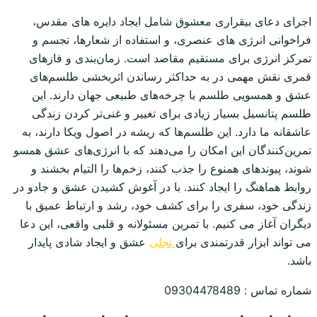
اجرای دعای بیقراری معشوق شامل ایجاد دایره های مقدس،
فراخوانی انرژی های عنصری، و استفاده از شعارها، تجسم و
تمرکز انرژی برای مستقیم مقاصد است. زمان‌بندی و فازهای
قمری نقش مهمی در به حداکثر رساندن اثربخشی طلسم‌های
عشق و همسویی طلسم با چرخه‌های طبیعی جهان دارند. این
طلسم پتانسیل بسیار زیادی برای تغییر و غنی‌تر کردن زندگی
عاشقانه ما دارد. این طلسم‌ها که ریشه در اصول ویکا دارند، به
تمرین‌کنندگان این امکان را می‌دهند که با انرژی‌های عشق همسو
شوند، پیوندهای همنوع را جذب کنند، زخم‌ها را التیام بخشند و
روابط هماهنگ را ایجاد کنند. با در آغوش کشیدن عشق و جادو در
زندگی خود، سفری را برای کشف خود، رشد و ارتباط عمیق با
دیگران آغاز می کنیم. با تمرین مسئولانه و قلبی واقعی، این دعا
می تواند ابزار قدرتمندی برای
تجلی
عشق و ایجاد شادی پایدار
باشد.
شماره تماس : 09304478489