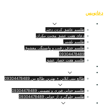
Skip
to
دعانویس
content
طلسم بازگشت معشوق
طلسم عاشق کردن دختر
دعای هفت عشق محبت بیکران
طلسم بلقيس
طلسم حذف رقیب و وابستگی معشوق
09304478489
طلسم هفت حصار عشق
طلسم ازدواج فوری
سرکتاب انلاین
طالع بینی انلاین + بهترین طالع بین 09304478489
طلسم طلاق بامهریه
طلسم جدایی فوری و تضمینی 09304478489
طلسم جلوگیری از جدایی 09304478489
دعای دلتنگی شدید