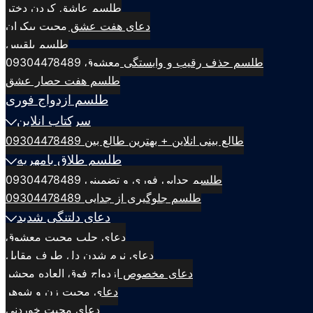
طلسم عاشق کردن دختر
دعای هفت عشق محبت بیکران
طلسم بلقيس
طلسم حذف رقیب و وابستگی معشوق 09304478489
طلسم هفت حصار عشق
طلسم ازدواج فوری
سرکتاب انلاین
طالع بینی انلاین + بهترین طالع بین 09304478489
طلسم طلاق بامهریه
طلسم جدایی فوری و تضمینی 09304478489
طلسم جلوگیری از جدایی 09304478489
دعای دلتنگی شدید
دعای جلب محبت معشوق
دعای نرم شدن دل طرف مقابل
دعای مخصوص ازدواج فوق العاده محشر
دعای محبت زن و شوهر
دعای محبت خوردنی