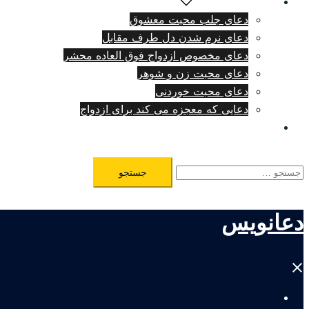
دعای دلتنگی شدید
دعای جلب محبت معشوق
دعای نرم شدن دل طرف مقابل
دعای مخصوص ازدواج فوق العاده محشر
دعای محبت زن و شوهر
دعای محبت خوردنی
دعایی که معجزه می کند برای ازدواج
طلسم مرگ فوری
جستجو
برای:
دعانویس
Close
menu