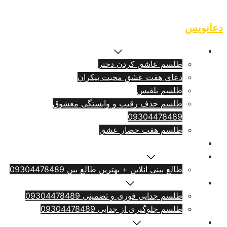
Skip
to
دعانویس
content
طلسم بازگشت معشوق
طلسم عاشق کردن دختر
دعای هفت عشق محبت بیکران
طلسم بلقيس
طلسم حذف رقیب و وابستگی معشوق
09304478489
طلسم هفت حصار عشق
طلسم ازدواج فوری
سرکتاب انلاین
طالع بینی انلاین + بهترین طالع بین 09304478489
طلسم طلاق بامهریه
طلسم جدایی فوری و تضمینی 09304478489
طلسم جلوگیری از جدایی 09304478489
دعای دلتنگی شدید