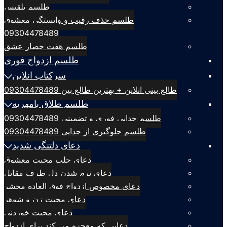
طلسم بلقيس
طلسم حذف رقیب و وابستگی معشوق
09304478489
طلسم هفت حصار عشق
طلسم ازدواج فوری
سرکتاب انلاین
طالع بینی انلاین + بهترین طالع بین 09304478489
طلسم طلاق بامهریه
طلسم جدایی فوری و تضمینی 09304478489
طلسم جلوگیری از جدایی 09304478489
دعای دلتنگی شدید
دعای جلب محبت معشوق
دعای نرم شدن دل طرف مقابل
دعای مخصوص ازدواج فوق العاده محشر
دعای محبت زن و شوهر
دعای محبت خوردنی
دعایی که معجزه می کند برای ازدواج