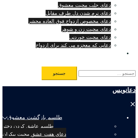
دعای جلب محبت معشوق
دعای نرم شدن دل طرف مقابل
دعای مخصوص ازدواج فوق العاده محشر
دعای محبت زن و شوهر
دعای محبت خوردنی
دعایی که معجزه می کند برای ازدواج
طلسم مرگ فوری
جستجو
برای:
دعانویس
Close
menu
طلسم بازگشت معشوق
طلسم عاشق کردن دختر
دعای هفت عشق محبت بیکران