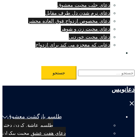
دعای جلب محبت معشوق
دعای نرم شدن دل طرف مقابل
دعای مخصوص ازدواج فوق العاده محشر
دعای محبت زن و شوهر
دعای محبت خوردنی
دعایی که معجزه می کند برای ازدواج
طلسم مرگ فوری
جستجو
برای:
دعانویس
Close
menu
طلسم بازگشت معشوق
طلسم عاشق کردن دختر
دعای هفت عشق محبت بیکران