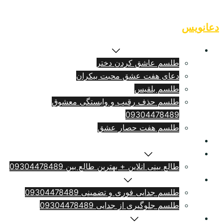
Skip
to
دعانویس
content
طلسم بازگشت معشوق
طلسم عاشق کردن دختر
دعای هفت عشق محبت بیکران
طلسم بلقيس
طلسم حذف رقیب و وابستگی معشوق
09304478489
طلسم هفت حصار عشق
طلسم ازدواج فوری
سرکتاب انلاین
طالع بینی انلاین + بهترین طالع بین 09304478489
طلسم طلاق بامهریه
طلسم جدایی فوری و تضمینی 09304478489
طلسم جلوگیری از جدایی 09304478489
دعای دلتنگی شدید