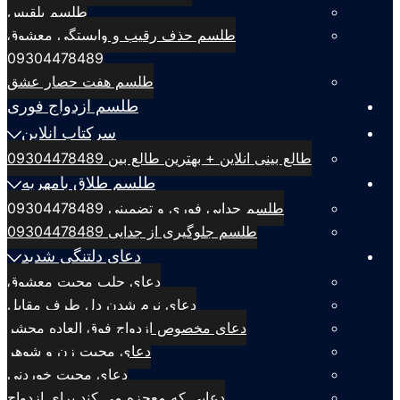
طلسم بلقيس
طلسم حذف رقیب و وابستگی معشوق
09304478489
طلسم هفت حصار عشق
طلسم ازدواج فوری
سرکتاب انلاین
طالع بینی انلاین + بهترین طالع بین 09304478489
طلسم طلاق بامهریه
طلسم جدایی فوری و تضمینی 09304478489
طلسم جلوگیری از جدایی 09304478489
دعای دلتنگی شدید
دعای جلب محبت معشوق
دعای نرم شدن دل طرف مقابل
دعای مخصوص ازدواج فوق العاده محشر
دعای محبت زن و شوهر
دعای محبت خوردنی
دعایی که معجزه می کند برای ازدواج