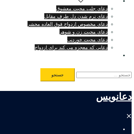
دعای دلتنگی شدید
دعای جلب محبت معشوق
دعای نرم شدن دل طرف مقابل
دعای مخصوص ازدواج فوق العاده محشر
دعای محبت زن و شوهر
دعای محبت خوردنی
دعایی که معجزه می کند برای ازدواج
طلسم مرگ فوری
جستجو
برای:
دعانویس
Close
menu