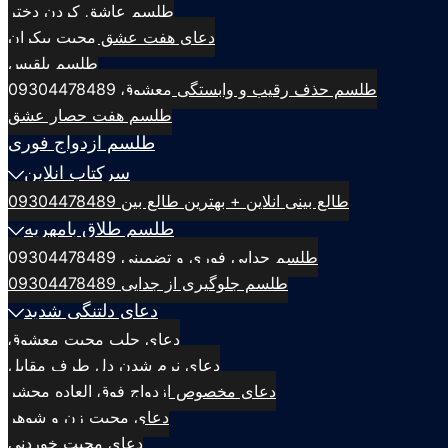
طلسم عاشق کردن دختر
دعای هفت عشق محبت بیکران
طلسم بلقيس
طلسم حذف رقیب و وابستگی معشوق 09304478489
طلسم هفت حصار عشق
طلسم ازدواج فوری
سرکتاب انلاین
طالع بینی انلاین + بهترین طالع بین 09304478489
طلسم طلاق بامهریه
طلسم جدایی فوری و تضمینی 09304478489
طلسم جلوگیری از جدایی 09304478489
دعای دلتنگی شدید
دعای جلب محبت معشوق
دعای نرم شدن دل طرف مقابل
دعای مخصوص ازدواج فوق العاده محشر
دعای محبت زن و شوهر
دعای محبت خوردنی