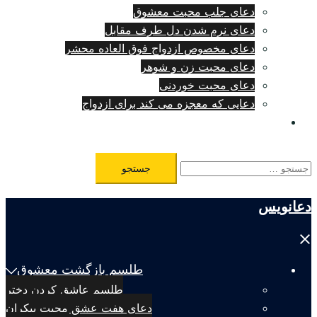
دعای جلب محبت معشوق
دعای نرم شدن دل طرف مقابل
دعای مخصوص ازدواج فوق العاده محشر
دعای محبت زن و شوهر
دعای محبت خوردنی
دعایی که معجزه می کند برای ازدواج
طلسم مرگ فوری
جستجو
برای:
دعانویس
Close
menu
طلسم بازگشت معشوق
طلسم عاشق کردن دختر
دعای هفت عشق محبت بیکران