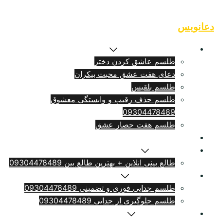
Skip
to
دعانویس
content
طلسم بازگشت معشوق
طلسم عاشق کردن دختر
دعای هفت عشق محبت بیکران
طلسم بلقيس
طلسم حذف رقیب و وابستگی معشوق
09304478489
طلسم هفت حصار عشق
طلسم ازدواج فوری
سرکتاب انلاین
طالع بینی انلاین + بهترین طالع بین 09304478489
طلسم طلاق بامهریه
طلسم جدایی فوری و تضمینی 09304478489
طلسم جلوگیری از جدایی 09304478489
دعای دلتنگی شدید