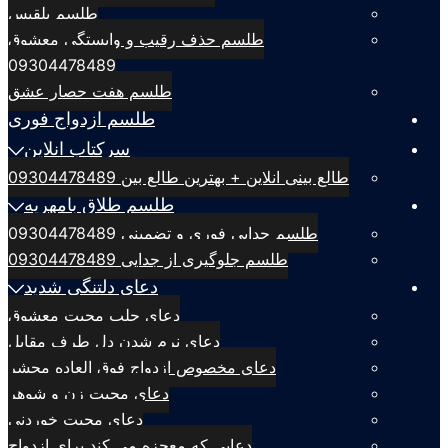
طلسم بلقيس
طلسم حذف رقیب و وابستگی معشوق
09304478489
طلسم هفت حصار عشق
طلسم ازدواج فوری
سرکتاب انلاین
طالع بینی انلاین + بهترین طالع بین 09304478489
طلسم طلاق بامهریه
طلسم جدایی فوری و تضمینی 09304478489
طلسم جلوگیری از جدایی 09304478489
دعای دلتنگی شدید
دعای جلب محبت معشوق
دعای نرم شدن دل طرف مقابل
دعای مخصوص ازدواج فوق العاده محشر
دعای محبت زن و شوهر
دعای محبت خوردنی
دعایی که معجزه می کند برای ازدواج