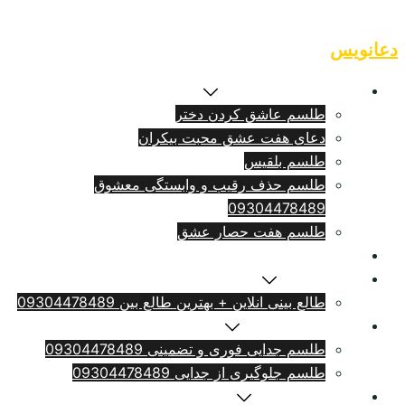
Skip
to
دعانویس
content
طلسم بازگشت معشوق
طلسم عاشق کردن دختر
دعای هفت عشق محبت بیکران
طلسم بلقيس
طلسم حذف رقیب و وابستگی معشوق
09304478489
طلسم هفت حصار عشق
طلسم ازدواج فوری
سرکتاب انلاین
طالع بینی انلاین + بهترین طالع بین 09304478489
طلسم طلاق بامهریه
طلسم جدایی فوری و تضمینی 09304478489
طلسم جلوگیری از جدایی 09304478489
دعای دلتنگی شدید