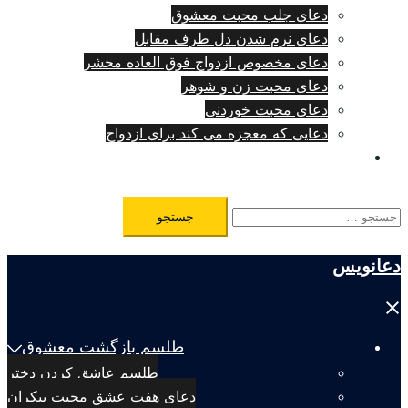
دعای جلب محبت معشوق
دعای نرم شدن دل طرف مقابل
دعای مخصوص ازدواج فوق العاده محشر
دعای محبت زن و شوهر
دعای محبت خوردنی
دعایی که معجزه می کند برای ازدواج
طلسم مرگ فوری
جستجو
برای:
دعانویس
Close
menu
طلسم بازگشت معشوق
طلسم عاشق کردن دختر
دعای هفت عشق محبت بیکران