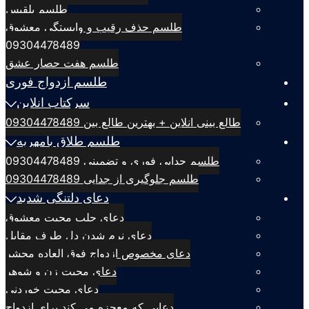
طلسم بلقيس
طلسم حذف رقیب و وابستگی معشوق
09304478489
طلسم هفت حصار عشق
طلسم ازدواج فوری
سرکتاب انلاین
طالع بینی انلاین + بهترین طالع بین 09304478489
طلسم طلاق بامهریه
طلسم جدایی فوری و تضمینی 09304478489
طلسم جلوگیری از جدایی 09304478489
دعای دلتنگی شدید
دعای جلب محبت معشوق
دعای نرم شدن دل طرف مقابل
دعای مخصوص ازدواج فوق العاده محشر
دعای محبت زن و شوهر
دعای محبت خوردنی
دعایی که معجزه می کند برای ازدواج