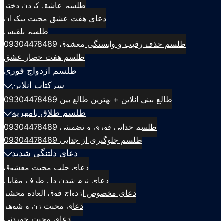
طلسم عاشق کردن دختر
دعای هفت عشق محبت بیکران
طلسم بلقيس
طلسم حذف رقیب و وابستگی معشوق 09304478489
طلسم هفت حصار عشق
طلسم ازدواج فوری
سرکتاب انلاین
طالع بینی انلاین + بهترین طالع بین 09304478489
طلسم طلاق بامهریه
طلسم جدایی فوری و تضمینی 09304478489
طلسم جلوگیری از جدایی 09304478489
دعای دلتنگی شدید
دعای جلب محبت معشوق
دعای نرم شدن دل طرف مقابل
دعای مخصوص ازدواج فوق العاده محشر
دعای محبت زن و شوهر
دعای محبت خوردنی