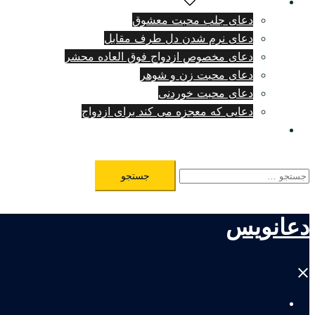
دعای دلتنگی شدید
دعای جلب محبت معشوق
دعای نرم شدن دل طرف مقابل
دعای مخصوص ازدواج فوق العاده محشر
دعای محبت زن و شوهر
دعای محبت خوردنی
دعایی که معجزه می کند برای ازدواج
طلسم مرگ فوری
جستجو
برای:
دعانویس
Close
menu