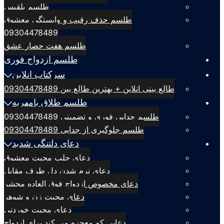
طلسم بلقيس
طلسم حذف رقیب و وابستگی معشوق
09304478489
طلسم هفت حصار عشق
طلسم ازدواج فوری
سرکتاب انلاین
طالع بینی انلاین + بهترین طالع بین 09304478489
طلسم طلاق بامهریه
طلسم جدایی فوری و تضمینی 09304478489
طلسم جلوگیری از جدایی 09304478489
دعای دلتنگی شدید
دعای جلب محبت معشوق
دعای نرم شدن دل طرف مقابل
دعای مخصوص ازدواج فوق العاده محشر
دعای محبت زن و شوهر
دعای محبت خوردنی
دعایی که معجزه می کند برای ازدواج