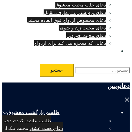
دعای جلب محبت معشوق
دعای نرم شدن دل طرف مقابل
دعای مخصوص ازدواج فوق العاده محشر
دعای محبت زن و شوهر
دعای محبت خوردنی
دعایی که معجزه می کند برای ازدواج
طلسم مرگ فوری
جستجو
برای:
دعانویس
Close
menu
طلسم بازگشت معشوق
طلسم عاشق کردن دختر
دعای هفت عشق محبت بیکران