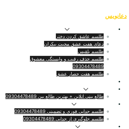
Skip
to
دعانویس
content
طلسم بازگشت معشوق
طلسم عاشق کردن دختر
دعای هفت عشق محبت بیکران
طلسم بلقيس
طلسم حذف رقیب و وابستگی معشوق
09304478489
طلسم هفت حصار عشق
طلسم ازدواج فوری
سرکتاب انلاین
طالع بینی انلاین + بهترین طالع بین 09304478489
طلسم طلاق بامهریه
طلسم جدایی فوری و تضمینی 09304478489
طلسم جلوگیری از جدایی 09304478489
دعای دلتنگی شدید