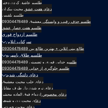
طلسم عاشق کردن دختر
دعای هفت عشق محبت بیکران
طلسم بلقيس
طلسم حذف رقیب و وابستگی معشوق 09304478489
طلسم هفت حصار عشق
طلسم ازدواج فوری
سرکتاب انلاین
طالع بینی انلاین + بهترین طالع بین 09304478489
طلسم طلاق بامهریه
طلسم جدایی فوری و تضمینی 09304478489
طلسم جلوگیری از جدایی 09304478489
دعای دلتنگی شدید
دعای جلب محبت معشوق
دعای نرم شدن دل طرف مقابل
دعای مخصوص ازدواج فوق العاده محشر
دعای محبت زن و شوهر
دعای محبت خوردنی