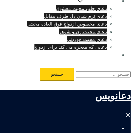
دعای دلتنگی شدید
دعای جلب محبت معشوق
دعای نرم شدن دل طرف مقابل
دعای مخصوص ازدواج فوق العاده محشر
دعای محبت زن و شوهر
دعای محبت خوردنی
دعایی که معجزه می کند برای ازدواج
طلسم مرگ فوری
جستجو
برای:
دعانویس
Close
menu