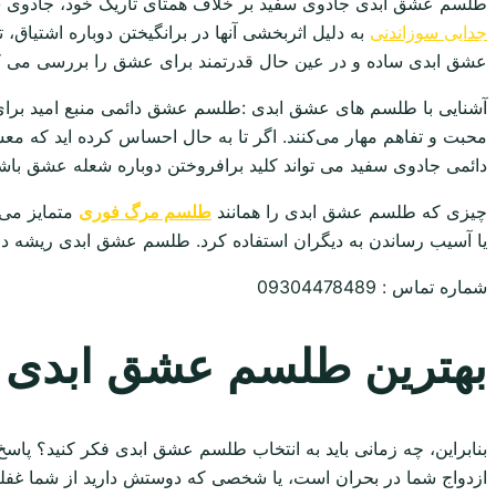
طلسم عشق ابدی جادوی سفید بر خلاف همتای تاریک خود، جادوی س
جدایی سوزاندنی
به دلیل اثربخشی آنها در برانگیختن دوباره اشتیاق
عشق ابدی ساده و در عین حال قدرتمند برای عشق را بررسی می ک
آشنایی با طلسم های عشق ابدی :طلسم عشق دائمی منبع امید برای 
محبت و تفاهم مهار می‌کنند. اگر تا به حال احساس کرده اید که
دائمی جادوی سفید می تواند کلید برافروختن دوباره شعله عشق باش
چیزی که طلسم عشق ابدی را همانند
طلسم مرگ فوری
متمایز می 
یا آسیب رساندن به دیگران استفاده کرد. طلسم عشق ابدی ریشه د
شماره تماس : 09304478489
بهترین طلسم عشق ابدی
بنابراین، چه زمانی باید به انتخاب طلسم عشق ابدی فکر کنید؟ پ
ازدواج شما در بحران است، یا شخصی که دوستش دارید از شما غف