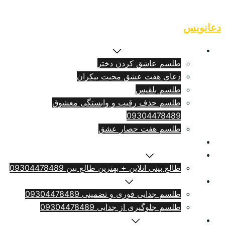
Skip
to
دعانویس
content
طلسم بازگشت معشوق
طلسم عاشق کردن دختر
دعای هفت عشق محبت بیکران
طلسم بلقيس
طلسم حذف رقیب و وابستگی معشوق
09304478489
طلسم هفت حصار عشق
طلسم ازدواج فوری
سرکتاب انلاین
طالع بینی انلاین + بهترین طالع بین 09304478489
طلسم طلاق بامهریه
طلسم جدایی فوری و تضمینی 09304478489
طلسم جلوگیری از جدایی 09304478489
دعای دلتنگی شدید