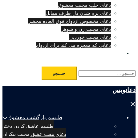
دعای جلب محبت معشوق
دعای نرم شدن دل طرف مقابل
دعای مخصوص ازدواج فوق العاده محشر
دعای محبت زن و شوهر
دعای محبت خوردنی
دعایی که معجزه می کند برای ازدواج
طلسم مرگ فوری
جستجو
برای:
دعانویس
Close
menu
طلسم بازگشت معشوق
طلسم عاشق کردن دختر
دعای هفت عشق محبت بیکران