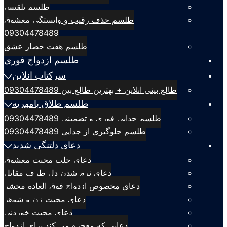
طلسم بلقيس
طلسم حذف رقیب و وابستگی معشوق
09304478489
طلسم هفت حصار عشق
طلسم ازدواج فوری
سرکتاب انلاین
طالع بینی انلاین + بهترین طالع بین 09304478489
طلسم طلاق بامهریه
طلسم جدایی فوری و تضمینی 09304478489
طلسم جلوگیری از جدایی 09304478489
دعای دلتنگی شدید
دعای جلب محبت معشوق
دعای نرم شدن دل طرف مقابل
دعای مخصوص ازدواج فوق العاده محشر
دعای محبت زن و شوهر
دعای محبت خوردنی
دعایی که معجزه می کند برای ازدواج