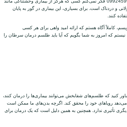
طلسم درمان سرطان +دعای درمان سرطان . با بهترین دعانویس ایران تماس بگیرید و از او برای درمان خود کمک بگیرید بگیرید . 09924599561 فکر نمی‌کنم کسی که هرگز از بیماری وحشتناکی مانند
ی و دردناک است. برای بسیاری، این بیماری در گور به پایان
اده کنند.
م، کاملاً آگاه هستم که ارائه امید واهی برای هر کسی
 نیستم که امروز به شما بگویم که آیا باید طلسم درمان سرطان را
ر کنید که طلسم‌های شفابخش می‌توانند بیماری‌ها را درمان کنند،
ی‌دهد رویاهای خود را محقق کند. اگرچه بدن‌های ما ممکن است
دیگری تأثیری ندارد. همچنین به همین دلیل است که یک درمان برای