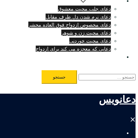
دعای دلتنگی شدید
دعای جلب محبت معشوق
دعای نرم شدن دل طرف مقابل
دعای مخصوص ازدواج فوق العاده محشر
دعای محبت زن و شوهر
دعای محبت خوردنی
دعایی که معجزه می کند برای ازدواج
طلسم مرگ فوری
جستجو
برای:
دعانویس
Close
menu