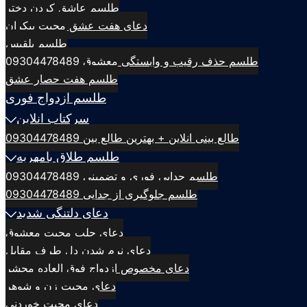
طلسم عاشق کردن دختر
دعای هفت عشق محبت بیکران
طلسم بلقيس
طلسم حذف رقیب و وابستگی معشوق 09304478489
طلسم هفت حصار عشق
طلسم ازدواج فوری
سرکتاب انلاین
طالع بینی انلاین + بهترین طالع بین 09304478489
طلسم طلاق بامهریه
طلسم جدایی فوری و تضمینی 09304478489
طلسم جلوگیری از جدایی 09304478489
دعای دلتنگی شدید
دعای جلب محبت معشوق
دعای نرم شدن دل طرف مقابل
دعای مخصوص ازدواج فوق العاده محشر
دعای محبت زن و شوهر
دعای محبت خوردنی