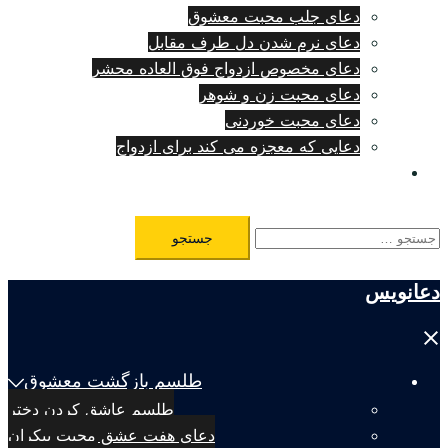
دعای جلب محبت معشوق
دعای نرم شدن دل طرف مقابل
دعای مخصوص ازدواج فوق العاده محشر
دعای محبت زن و شوهر
دعای محبت خوردنی
دعایی که معجزه می کند برای ازدواج
طلسم مرگ فوری
جستجو
برای:
دعانویس
Close
menu
طلسم بازگشت معشوق
طلسم عاشق کردن دختر
دعای هفت عشق محبت بیکران