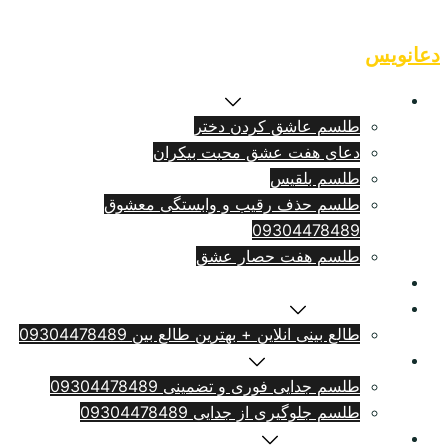
Skip
to
دعانویس
content
طلسم بازگشت معشوق
طلسم عاشق کردن دختر
دعای هفت عشق محبت بیکران
طلسم بلقيس
طلسم حذف رقیب و وابستگی معشوق
09304478489
طلسم هفت حصار عشق
طلسم ازدواج فوری
سرکتاب انلاین
طالع بینی انلاین + بهترین طالع بین 09304478489
طلسم طلاق بامهریه
طلسم جدایی فوری و تضمینی 09304478489
طلسم جلوگیری از جدایی 09304478489
دعای دلتنگی شدید