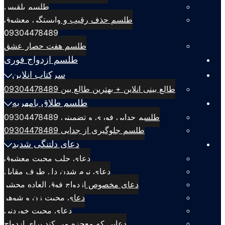
طلسم بلقيس
طلسم حذف رقیب و وابستگی معشوق
09304478489
طلسم هفت حصار عشق
طلسم ازدواج فوری
سرکتاب انلاین
طالع بینی انلاین + بهترین طالع بین 09304478489
طلسم طلاق بامهریه
طلسم جدایی فوری و تضمینی 09304478489
طلسم جلوگیری از جدایی 09304478489
دعای دلتنگی شدید
دعای جلب محبت معشوق
دعای نرم شدن دل طرف مقابل
دعای مخصوص ازدواج فوق العاده محشر
دعای محبت زن و شوهر
دعای محبت خوردنی
دعایی که معجزه می کند برای ازدواج