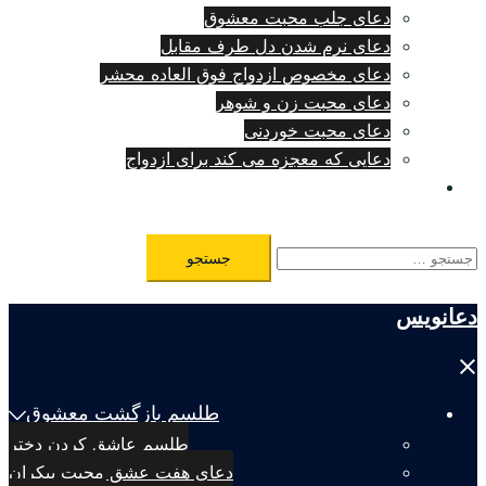
دعای جلب محبت معشوق
دعای نرم شدن دل طرف مقابل
دعای مخصوص ازدواج فوق العاده محشر
دعای محبت زن و شوهر
دعای محبت خوردنی
دعایی که معجزه می کند برای ازدواج
طلسم مرگ فوری
جستجو
برای:
دعانویس
Close
menu
طلسم بازگشت معشوق
طلسم عاشق کردن دختر
دعای هفت عشق محبت بیکران