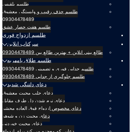
طلسم بلقيس
طلسم حذف رقیب و وابستگی معشوق
09304478489
طلسم هفت حصار عشق
طلسم ازدواج فوری
سرکتاب انلاین
طالع بینی انلاین + بهترین طالع بین 09304478489
طلسم طلاق بامهریه
طلسم جدایی فوری و تضمینی 09304478489
طلسم جلوگیری از جدایی 09304478489
دعای دلتنگی شدید
دعای جلب محبت معشوق
دعای نرم شدن دل طرف مقابل
دعای مخصوص ازدواج فوق العاده محشر
دعای محبت زن و شوهر
دعای محبت خوردنی
دعایی که معجزه می کند برای ازدواج