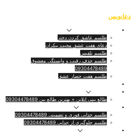
Skip
to
دعانویس
content
طلسم بازگشت معشوق
طلسم عاشق کردن دختر
دعای هفت عشق محبت بیکران
طلسم بلقيس
طلسم حذف رقیب و وابستگی معشوق
09304478489
طلسم هفت حصار عشق
طلسم ازدواج فوری
سرکتاب انلاین
طالع بینی انلاین + بهترین طالع بین 09304478489
طلسم طلاق بامهریه
طلسم جدایی فوری و تضمینی 09304478489
طلسم جلوگیری از جدایی 09304478489
دعای دلتنگی شدید