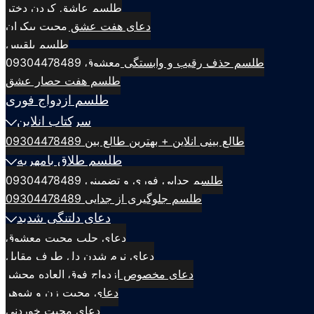
طلسم عاشق کردن دختر
دعای هفت عشق محبت بیکران
طلسم بلقيس
طلسم حذف رقیب و وابستگی معشوق 09304478489
طلسم هفت حصار عشق
طلسم ازدواج فوری
سرکتاب انلاین
طالع بینی انلاین + بهترین طالع بین 09304478489
طلسم طلاق بامهریه
طلسم جدایی فوری و تضمینی 09304478489
طلسم جلوگیری از جدایی 09304478489
دعای دلتنگی شدید
دعای جلب محبت معشوق
دعای نرم شدن دل طرف مقابل
دعای مخصوص ازدواج فوق العاده محشر
دعای محبت زن و شوهر
دعای محبت خوردنی