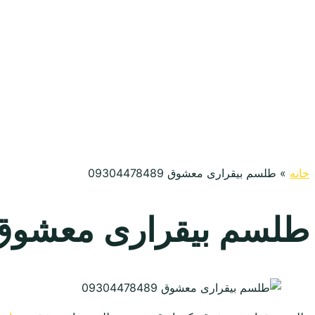
خانه
»
طلسم بیقراری معشوق 09304478489
طلسم بیقراری معشوق 304478489