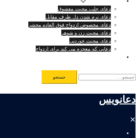
دعای دلتنگی شدید
دعای جلب محبت معشوق
دعای نرم شدن دل طرف مقابل
دعای مخصوص ازدواج فوق العاده محشر
دعای محبت زن و شوهر
دعای محبت خوردنی
دعایی که معجزه می کند برای ازدواج
طلسم مرگ فوری
جستجو
برای:
دعانویس
Close
menu