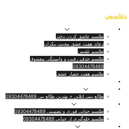
Skip
to
دعانویس
content
طلسم بازگشت معشوق
طلسم عاشق کردن دختر
دعای هفت عشق محبت بیکران
طلسم بلقيس
طلسم حذف رقیب و وابستگی معشوق
09304478489
طلسم هفت حصار عشق
طلسم ازدواج فوری
سرکتاب انلاین
طالع بینی انلاین + بهترین طالع بین 09304478489
طلسم طلاق بامهریه
طلسم جدایی فوری و تضمینی 09304478489
طلسم جلوگیری از جدایی 09304478489
دعای دلتنگی شدید