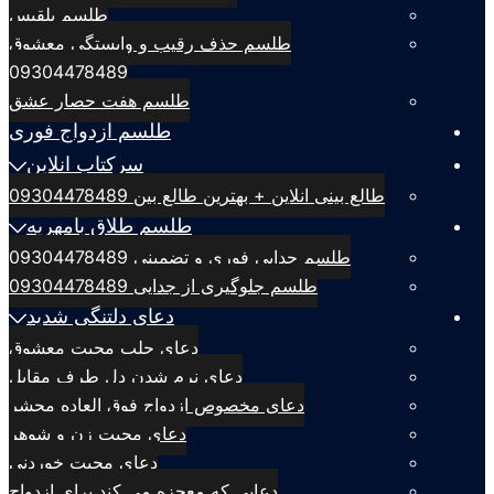
طلسم بلقيس
طلسم حذف رقیب و وابستگی معشوق
09304478489
طلسم هفت حصار عشق
طلسم ازدواج فوری
سرکتاب انلاین
طالع بینی انلاین + بهترین طالع بین 09304478489
طلسم طلاق بامهریه
طلسم جدایی فوری و تضمینی 09304478489
طلسم جلوگیری از جدایی 09304478489
دعای دلتنگی شدید
دعای جلب محبت معشوق
دعای نرم شدن دل طرف مقابل
دعای مخصوص ازدواج فوق العاده محشر
دعای محبت زن و شوهر
دعای محبت خوردنی
دعایی که معجزه می کند برای ازدواج