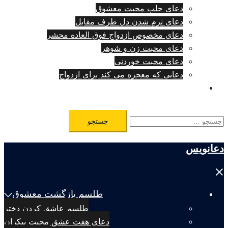
دعای جلب محبت معشوق
دعای نرم شدن دل طرف مقابل
دعای مخصوص ازدواج فوق العاده محشر
دعای محبت زن و شوهر
دعای محبت خوردنی
دعایی که معجزه می کند برای ازدواج
طلسم مرگ فوری
جستجو
برای:
دعانویس
Close
menu
طلسم بازگشت معشوق
طلسم عاشق کردن دختر
دعای هفت عشق محبت بیکران