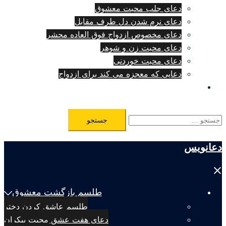
دعای جلب محبت معشوق
دعای نرم شدن دل طرف مقابل
دعای مخصوص ازدواج فوق العاده محشر
دعای محبت زن و شوهر
دعای محبت خوردنی
دعایی که معجزه می کند برای ازدواج
طلسم مرگ فوری
جستجو
برای:
دعانویس
Close
menu
طلسم بازگشت معشوق
طلسم عاشق کردن دختر
دعای هفت عشق محبت بیکران