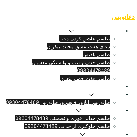
Skip
to
دعانویس
content
طلسم بازگشت معشوق
طلسم عاشق کردن دختر
دعای هفت عشق محبت بیکران
طلسم بلقيس
طلسم حذف رقیب و وابستگی معشوق
09304478489
طلسم هفت حصار عشق
طلسم ازدواج فوری
سرکتاب انلاین
طالع بینی انلاین + بهترین طالع بین 09304478489
طلسم طلاق بامهریه
طلسم جدایی فوری و تضمینی 09304478489
طلسم جلوگیری از جدایی 09304478489
دعای دلتنگی شدید