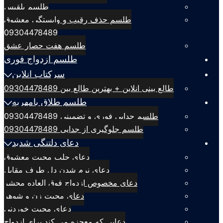
طلسم بلقيس
طلسم حذف رقیب و وابستگی معشوق
09304478489
طلسم هفت حصار عشق
طلسم ازدواج فوری
سرکتاب انلاین
طالع بینی انلاین + بهترین طالع بین 09304478489
طلسم طلاق بامهریه
طلسم جدایی فوری و تضمینی 09304478489
طلسم جلوگیری از جدایی 09304478489
دعای دلتنگی شدید
دعای جلب محبت معشوق
دعای نرم شدن دل طرف مقابل
دعای مخصوص ازدواج فوق العاده محشر
دعای محبت زن و شوهر
دعای محبت خوردنی
دعایی که معجزه می کند برای ازدواج