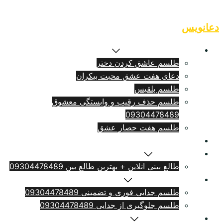
Skip
to
دعانویس
content
طلسم بازگشت معشوق
طلسم عاشق کردن دختر
دعای هفت عشق محبت بیکران
طلسم بلقيس
طلسم حذف رقیب و وابستگی معشوق
09304478489
طلسم هفت حصار عشق
طلسم ازدواج فوری
سرکتاب انلاین
طالع بینی انلاین + بهترین طالع بین 09304478489
طلسم طلاق بامهریه
طلسم جدایی فوری و تضمینی 09304478489
طلسم جلوگیری از جدایی 09304478489
دعای دلتنگی شدید