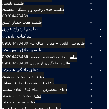
طلسم بلقيس
طلسم حذف رقیب و وابستگی معشوق
09304478489
طلسم هفت حصار عشق
طلسم ازدواج فوری
سرکتاب انلاین
طالع بینی انلاین + بهترین طالع بین 09304478489
طلسم طلاق بامهریه
طلسم جدایی فوری و تضمینی 09304478489
طلسم جلوگیری از جدایی 09304478489
دعای دلتنگی شدید
دعای جلب محبت معشوق
دعای نرم شدن دل طرف مقابل
دعای مخصوص ازدواج فوق العاده محشر
دعای محبت زن و شوهر
دعای محبت خوردنی
دعایی که معجزه می کند برای ازدواج