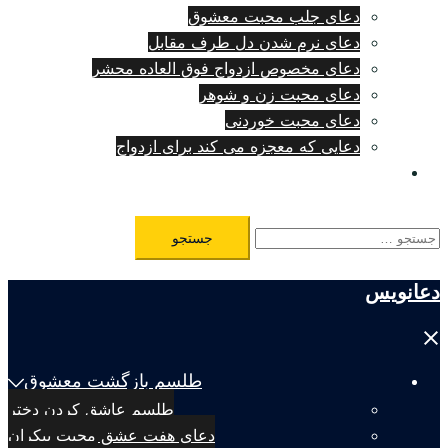
دعای جلب محبت معشوق
دعای نرم شدن دل طرف مقابل
دعای مخصوص ازدواج فوق العاده محشر
دعای محبت زن و شوهر
دعای محبت خوردنی
دعایی که معجزه می کند برای ازدواج
طلسم مرگ فوری
جستجو
برای:
دعانویس
Close
menu
طلسم بازگشت معشوق
طلسم عاشق کردن دختر
دعای هفت عشق محبت بیکران