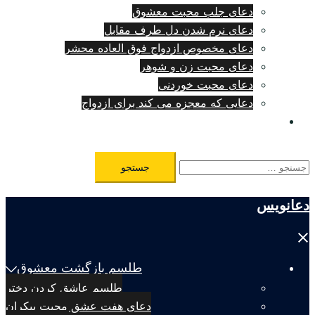
دعای جلب محبت معشوق
دعای نرم شدن دل طرف مقابل
دعای مخصوص ازدواج فوق العاده محشر
دعای محبت زن و شوهر
دعای محبت خوردنی
دعایی که معجزه می کند برای ازدواج
طلسم مرگ فوری
جستجو
برای:
دعانویس
Close
menu
طلسم بازگشت معشوق
طلسم عاشق کردن دختر
دعای هفت عشق محبت بیکران