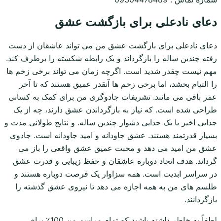
دعای نادعلی برای بازگشت عشق
دعای نادعلی برای بازگشت عشق من می تواند عاشقان از دست
رفته چندین ساله را بازگرداند و یک رابطه شکسته را برطرف کند.
مهم نیست چقدر شدید است. اگرچه زمان می تواند برخی زخم ها
را التیام بخشد، اما برخی زخم ها آنقدر عمیق هستند که تا آخر
عمر باقی می مانند. تشریفات جادوگری من برای کمک به کسانی
طراحی شده است. که نیاز به بازگرداندن عشق دارند، چه از یک
جدایی اخیر یا یک جدایی دشوار چندین ساله. و نتایج طولانی مدت و
بسیار قدرتمند هستند. عشق جاودانه و امید جاودانه است. جادوی
عشق من امید می دهد و محبت عمیق عشق واقعی را باز می
گرداند. هدف اتحاد دوباره عاشقان و حفظ زیبایی و قدرت عشق
در سراسر ابدیت است. همه سزاوار یک فرصت دوباره هستند و
طلسم های من به همه اجازه می دهد تا نیروی عشق گذشته را
بازگردانند.
لطفاً به خاطر داشته باشید که تمام مراسم من 100٪ برای