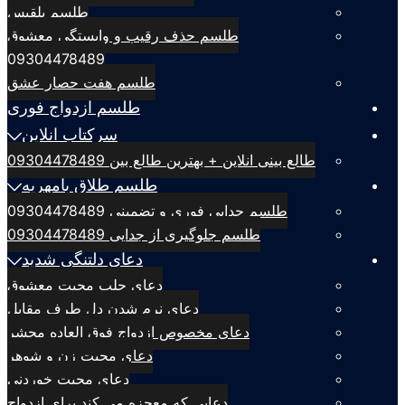
طلسم بلقيس
طلسم حذف رقیب و وابستگی معشوق
09304478489
طلسم هفت حصار عشق
طلسم ازدواج فوری
سرکتاب انلاین
طالع بینی انلاین + بهترین طالع بین 09304478489
طلسم طلاق بامهریه
طلسم جدایی فوری و تضمینی 09304478489
طلسم جلوگیری از جدایی 09304478489
دعای دلتنگی شدید
دعای جلب محبت معشوق
دعای نرم شدن دل طرف مقابل
دعای مخصوص ازدواج فوق العاده محشر
دعای محبت زن و شوهر
دعای محبت خوردنی
دعایی که معجزه می کند برای ازدواج