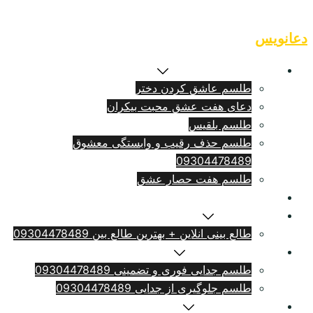
Skip
to
دعانویس
content
طلسم بازگشت معشوق
طلسم عاشق کردن دختر
دعای هفت عشق محبت بیکران
طلسم بلقيس
طلسم حذف رقیب و وابستگی معشوق
09304478489
طلسم هفت حصار عشق
طلسم ازدواج فوری
سرکتاب انلاین
طالع بینی انلاین + بهترین طالع بین 09304478489
طلسم طلاق بامهریه
طلسم جدایی فوری و تضمینی 09304478489
طلسم جلوگیری از جدایی 09304478489
دعای دلتنگی شدید