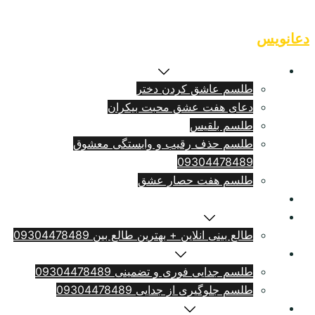
Skip
to
دعانویس
content
طلسم بازگشت معشوق
طلسم عاشق کردن دختر
دعای هفت عشق محبت بیکران
طلسم بلقيس
طلسم حذف رقیب و وابستگی معشوق
09304478489
طلسم هفت حصار عشق
طلسم ازدواج فوری
سرکتاب انلاین
طالع بینی انلاین + بهترین طالع بین 09304478489
طلسم طلاق بامهریه
طلسم جدایی فوری و تضمینی 09304478489
طلسم جلوگیری از جدایی 09304478489
دعای دلتنگی شدید