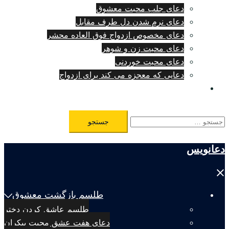
دعای جلب محبت معشوق
دعای نرم شدن دل طرف مقابل
دعای مخصوص ازدواج فوق العاده محشر
دعای محبت زن و شوهر
دعای محبت خوردنی
دعایی که معجزه می کند برای ازدواج
طلسم مرگ فوری
جستجو
برای:
دعانویس
Close
menu
طلسم بازگشت معشوق
طلسم عاشق کردن دختر
دعای هفت عشق محبت بیکران