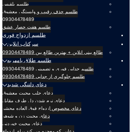
طلسم بلقيس
طلسم حذف رقیب و وابستگی معشوق
09304478489
طلسم هفت حصار عشق
طلسم ازدواج فوری
سرکتاب انلاین
طالع بینی انلاین + بهترین طالع بین 09304478489
طلسم طلاق بامهریه
طلسم جدایی فوری و تضمینی 09304478489
طلسم جلوگیری از جدایی 09304478489
دعای دلتنگی شدید
دعای جلب محبت معشوق
دعای نرم شدن دل طرف مقابل
دعای مخصوص ازدواج فوق العاده محشر
دعای محبت زن و شوهر
دعای محبت خوردنی
دعایی که معجزه می کند برای ازدواج