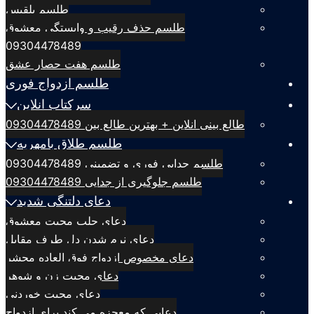
طلسم بلقيس
طلسم حذف رقیب و وابستگی معشوق
09304478489
طلسم هفت حصار عشق
طلسم ازدواج فوری
سرکتاب انلاین
طالع بینی انلاین + بهترین طالع بین 09304478489
طلسم طلاق بامهریه
طلسم جدایی فوری و تضمینی 09304478489
طلسم جلوگیری از جدایی 09304478489
دعای دلتنگی شدید
دعای جلب محبت معشوق
دعای نرم شدن دل طرف مقابل
دعای مخصوص ازدواج فوق العاده محشر
دعای محبت زن و شوهر
دعای محبت خوردنی
دعایی که معجزه می کند برای ازدواج