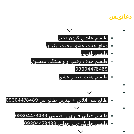
Skip
to
دعانویس
content
طلسم بازگشت معشوق
طلسم عاشق کردن دختر
دعای هفت عشق محبت بیکران
طلسم بلقيس
طلسم حذف رقیب و وابستگی معشوق
09304478489
طلسم هفت حصار عشق
طلسم ازدواج فوری
سرکتاب انلاین
طالع بینی انلاین + بهترین طالع بین 09304478489
طلسم طلاق بامهریه
طلسم جدایی فوری و تضمینی 09304478489
طلسم جلوگیری از جدایی 09304478489
دعای دلتنگی شدید