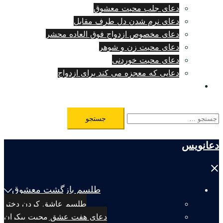
دعای جلب محبت معشوق
دعای نرم شدن دل طرف مقابل
دعای مخصوص ازدواج فوق العاده محشر
دعای محبت زن و شوهر
دعای محبت خوردنی
دعایی که معجزه می کند برای ازدواج
طلسم مرگ فوری
جستجو
برای:
دعانویس
Close
menu
طلسم بازگشت معشوق
طلسم عاشق کردن دختر
دعای هفت عشق محبت بیکران