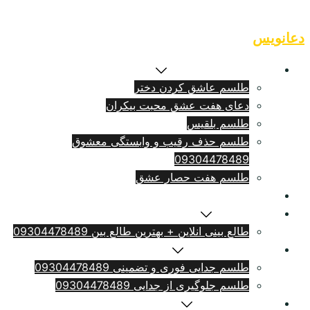
Skip
to
دعانویس
content
طلسم بازگشت معشوق
طلسم عاشق کردن دختر
دعای هفت عشق محبت بیکران
طلسم بلقيس
طلسم حذف رقیب و وابستگی معشوق
09304478489
طلسم هفت حصار عشق
طلسم ازدواج فوری
سرکتاب انلاین
طالع بینی انلاین + بهترین طالع بین 09304478489
طلسم طلاق بامهریه
طلسم جدایی فوری و تضمینی 09304478489
طلسم جلوگیری از جدایی 09304478489
دعای دلتنگی شدید