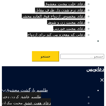
دعای جلب محبت معشوق
دعای نرم شدن دل طرف مقابل
دعای مخصوص ازدواج فوق العاده محشر
دعای محبت زن و شوهر
دعای محبت خوردنی
دعایی که معجزه می کند برای ازدواج
طلسم مرگ فوری
جستجو
برای:
دعانویس
Close
menu
طلسم بازگشت معشوق
طلسم عاشق کردن دختر
دعای هفت عشق محبت بیکران