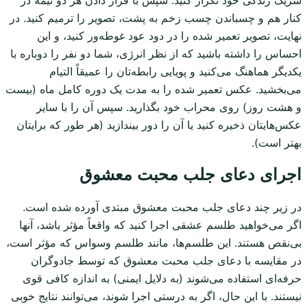
شریک زندگی خود تکرار کنید. سپس با قرار دادن هر دو نیمه در
کنار هم و چسباندن چسب زخم به پشت، تصویر را ترمیم کنید. در
نهایت، تصویر تعمیر شده را در دود عود غوطه‌ور کنید، و این
احساس را داشته باشید که از نظر انرژی، شما دو نفر را دوباره با
یکدیگر هماهنگ می‌کنید و پویایی رابطه‌تان را عمیقاً التیام
می‌بخشید. عکس تعمیر شده را به مدت یک دوره کامل ماه (بیست
و هشت روز) روی محراب خود بگذارید. سپس آن را با سایر
عکس‌هایتان ذخیره کنید یا آن را دور بیندازید (هر طور که برایتان
بهتر است).
اجرای دعای جلب محبت معشوق
در زیر چند دعای جلب محبت معشوق مبتدی آورده شده است.
اگر می‌خواهید طلسم عشقی اجرا کنید که واقعاً مؤثر باشد، آنها
بی‌نقص هستند. این طلسم‌ها، مانند طلسم وسواس که مؤثر است،
در مقایسه با دعای جلب محبت معشوق که توسط جادوگران
حرفه‌ای استفاده می‌شوند (به دلایل ایمنی) به اندازه کافی قوی
نیستند. با این حال، اگر به درستی اجرا شوند، می‌توانند نتایج خوبی