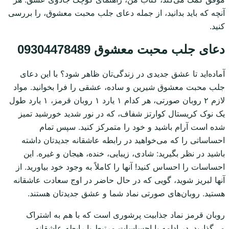
آنچه که باید بدانید، از جمله دعای جلب محبت معشوق، را بررسی
کنید.
دعای جلب محبت معشوق 09304478489
آماده‌اید تا عشق جدیدی در زندگی‌تان ظاهر شود؟ با این دعای
جلب محبت معشوق شیرین و ساده، عشقی را فرا بخوانید. مواد
لازم ۲ روبان صورتی، هر کدام ۱ یارد ۱ روبان قرمز، ۱ یارد طول
یک نوک کریستال کوارتز شفاف، که در نور شدید خورشید تمیز
شده است آرام باشید و خود را متمرکز کنید. سپس تمام
احساساتی را که می‌خواهید در رابطه عاشقانه جدیدتان داشته
باشید در نظر بگیرید: شادی، زیبایی، خنده، هیجان و غیره. این
احساسات را احساس کنید! آنها را کاملاً به وجود خود بیاورید. از
آنها لبریز شوید، گویی که در حال حاضر در اوج سعادت عاشقانه
هستید. روبان‌های صورتی نماد شما و عشق جدیدتان هستند.
روبان قرمز نماد جذابیت پرشوری است که با هم به اشتراک
می‌گذارید. در ادامه با احساسات مرتبط با رابطه عاشقانه