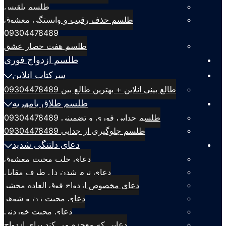
طلسم بلقيس
طلسم حذف رقیب و وابستگی معشوق
09304478489
طلسم هفت حصار عشق
طلسم ازدواج فوری
سرکتاب انلاین
طالع بینی انلاین + بهترین طالع بین 09304478489
طلسم طلاق بامهریه
طلسم جدایی فوری و تضمینی 09304478489
طلسم جلوگیری از جدایی 09304478489
دعای دلتنگی شدید
دعای جلب محبت معشوق
دعای نرم شدن دل طرف مقابل
دعای مخصوص ازدواج فوق العاده محشر
دعای محبت زن و شوهر
دعای محبت خوردنی
دعایی که معجزه می کند برای ازدواج