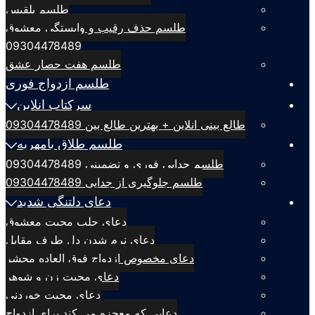
طلسم بلقيس
طلسم حذف رقیب و وابستگی معشوق
09304478489
طلسم هفت حصار عشق
طلسم ازدواج فوری
سرکتاب انلاین
طالع بینی انلاین + بهترین طالع بین 09304478489
طلسم طلاق بامهریه
طلسم جدایی فوری و تضمینی 09304478489
طلسم جلوگیری از جدایی 09304478489
دعای دلتنگی شدید
دعای جلب محبت معشوق
دعای نرم شدن دل طرف مقابل
دعای مخصوص ازدواج فوق العاده محشر
دعای محبت زن و شوهر
دعای محبت خوردنی
دعایی که معجزه می کند برای ازدواج