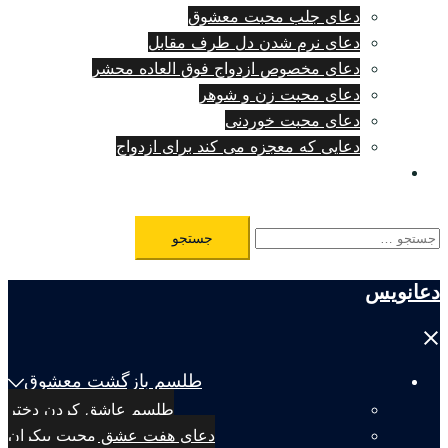
دعای جلب محبت معشوق
دعای نرم شدن دل طرف مقابل
دعای مخصوص ازدواج فوق العاده محشر
دعای محبت زن و شوهر
دعای محبت خوردنی
دعایی که معجزه می کند برای ازدواج
طلسم مرگ فوری
جستجو
برای:
دعانویس
Close
menu
طلسم بازگشت معشوق
طلسم عاشق کردن دختر
دعای هفت عشق محبت بیکران