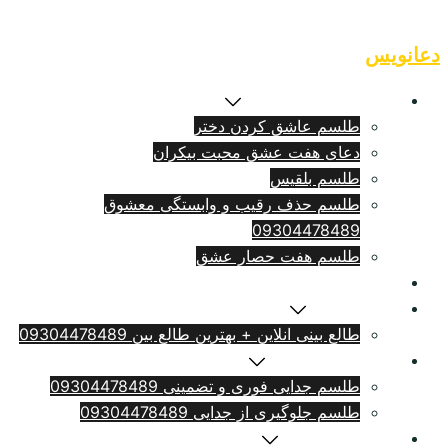
Skip
to
دعانویس
content
طلسم بازگشت معشوق
طلسم عاشق کردن دختر
دعای هفت عشق محبت بیکران
طلسم بلقيس
طلسم حذف رقیب و وابستگی معشوق
09304478489
طلسم هفت حصار عشق
طلسم ازدواج فوری
سرکتاب انلاین
طالع بینی انلاین + بهترین طالع بین 09304478489
طلسم طلاق بامهریه
طلسم جدایی فوری و تضمینی 09304478489
طلسم جلوگیری از جدایی 09304478489
دعای دلتنگی شدید