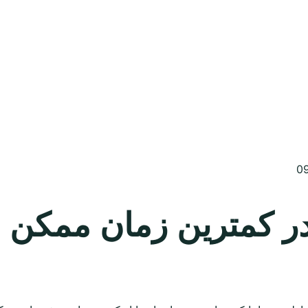
رین زمان ممکن 09304478489