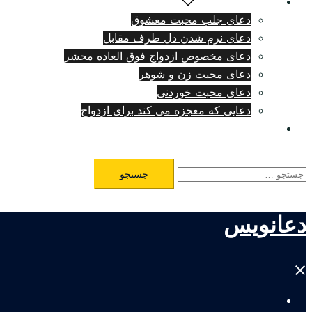
دعای دلتنگی شدید
دعای جلب محبت معشوق
دعای نرم شدن دل طرف مقابل
دعای مخصوص ازدواج فوق العاده محشر
دعای محبت زن و شوهر
دعای محبت خوردنی
دعایی که معجزه می کند برای ازدواج
طلسم مرگ فوری
جستجو
برای:
دعانویس
Close
menu