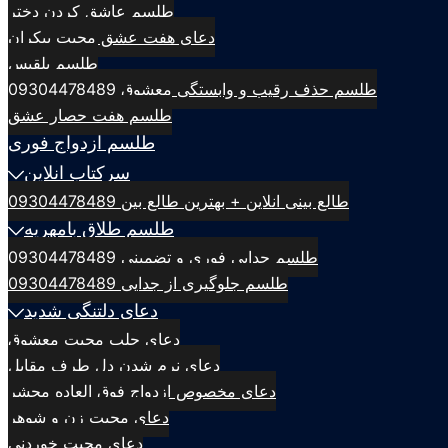
طلسم عاشق کردن دختر
دعای هفت عشق محبت بیکران
طلسم بلقيس
طلسم حذف رقیب و وابستگی معشوق 09304478489
طلسم هفت حصار عشق
طلسم ازدواج فوری
سرکتاب انلاین
طالع بینی انلاین + بهترین طالع بین 09304478489
طلسم طلاق بامهریه
طلسم جدایی فوری و تضمینی 09304478489
طلسم جلوگیری از جدایی 09304478489
دعای دلتنگی شدید
دعای جلب محبت معشوق
دعای نرم شدن دل طرف مقابل
دعای مخصوص ازدواج فوق العاده محشر
دعای محبت زن و شوهر
دعای محبت خوردنی